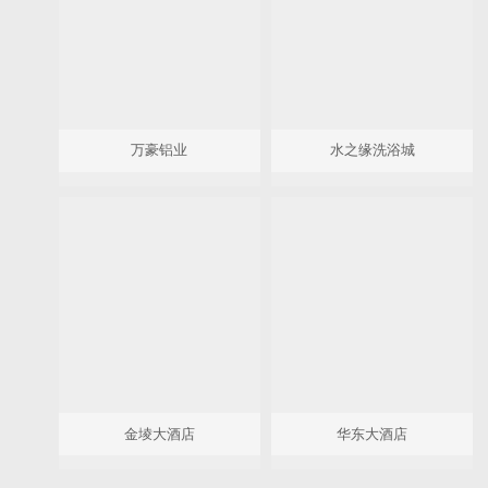
万豪铝业
水之缘洗浴城
金堎大酒店
华东大酒店